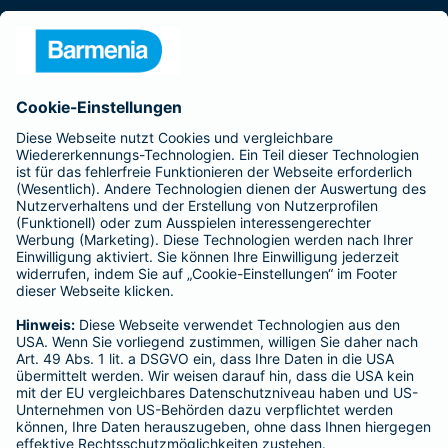
Presse
Unternehmen
Anfahrt
Affiliate-Partner werden
Barmenia ist Teil der BarmeniaGothaer
BELIEBTE SEITEN
Kranken-Zusatzversicherung
Tierversicherungen
Haftpflichtversicherung
Hausratversicherung
SERVICE
Adresse ändern
Schaden melden
Kilometerstandsmeldung
Serviceübersicht