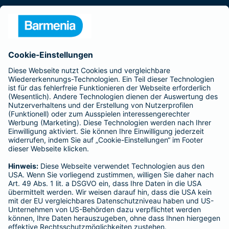
Presse
Unternehmen
Anfahrt
Affiliate-Partner werden
Barmenia ist Teil der BarmeniaGothaer
BELIEBTE SEITEN
Kranken-Zusatzversicherung
Tierversicherungen
Haftpflichtversicherung
Hausratversicherung
SERVICE
Adresse ändern
Schaden melden
Kilometerstandsmeldung
Serviceübersicht