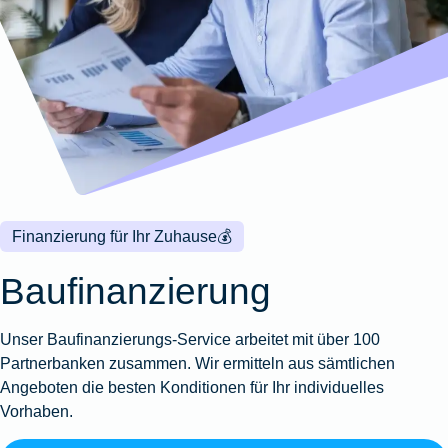
Wohnungsschutzbrief
Kunstversicherung
Montageversicherung
Zur
Zur
Zur
Gruppenunfall für
Gewässerschadenhaftpflicht
Reisehaftpflichtversicherung
Zur
Produktübersicht
Produktübersicht
Produktübersicht
Betriebe
Ausstellungsversicherung
Zur
Produktübersicht
Zur
Produktübersicht
Reiserücktrittsversicherung
Zur
Produktübersicht
Gruppenunfall für
Valorenversicherung
Produktübersicht
Vereine
Zur
Oldtimersammlungsversicherung
Produktübersicht
Zur
Produktübersicht
Finanzierung für Ihr Zuhause
💰
Zur
Produktübersicht
Baufinanzierung
Unser Baufinanzierungs-Service arbeitet mit über 100
Partnerbanken zusammen. Wir ermitteln aus sämtlichen
Angeboten die besten Konditionen für Ihr individuelles
Vorhaben.