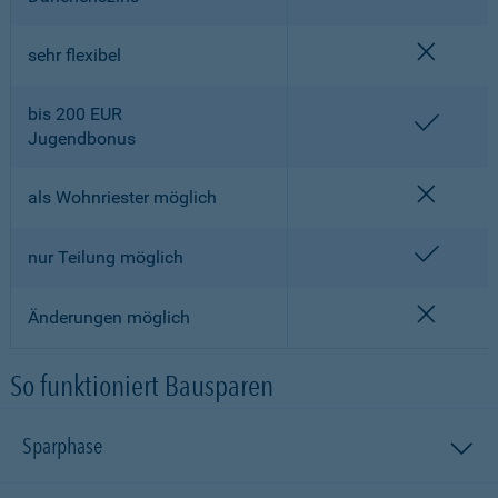
nicht en
sehr flexibel
bis 200 EUR
enthalt
Jugendbonus
nicht en
als Wohnriester möglich
enthalt
nur Teilung möglich
nicht en
Änderungen möglich
So funktioniert Bausparen
Sparphase