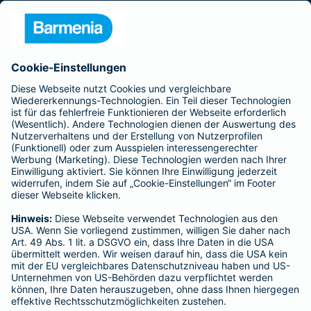
Presse
Unternehmen
Anfahrt
Affiliate-Partner werden
Barmenia ist Teil der BarmeniaGothaer
BELIEBTE SEITEN
Kranken-Zusatzversicherung
Tierversicherungen
Haftpflichtversicherung
Hausratversicherung
SERVICE
Adresse ändern
Schaden melden
Kilometerstandsmeldung
Serviceübersicht