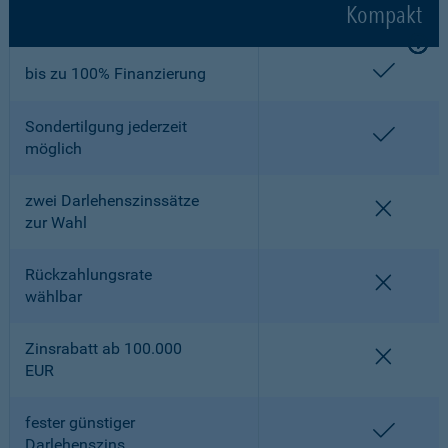
Kompakt
enthalt
bis zu 100% Finanzierung
Sondertilgung jederzeit
enthalt
möglich
zwei Darlehenszinssätze
nicht en
zur Wahl
Rückzahlungsrate
nicht en
wählbar
Zinsrabatt ab 100.000
nicht en
EUR
fester günstiger
enthalt
Darlehenszins