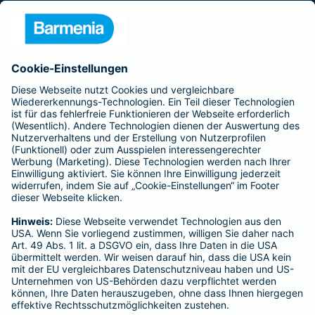
Presse
Unternehmen
Anfahrt
Affiliate-Partner werden
Barmenia ist Teil der BarmeniaGothaer
BELIEBTE SEITEN
Kranken-Zusatzversicherung
Tierversicherungen
Haftpflichtversicherung
Hausratversicherung
SERVICE
Adresse ändern
Schaden melden
Kilometerstandsmeldung
Serviceübersicht