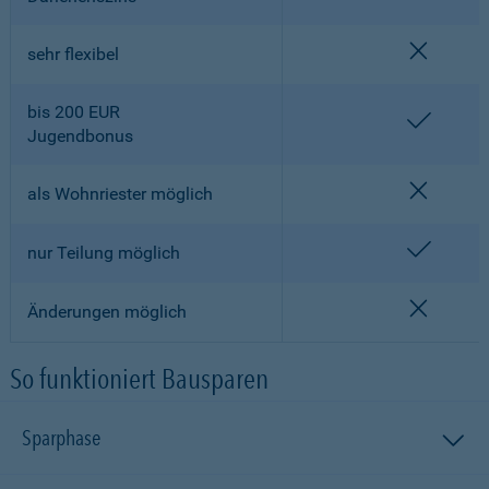
nicht en
sehr flexibel
bis 200 EUR
enthalt
Jugendbonus
nicht en
als Wohnriester möglich
enthalt
nur Teilung möglich
nicht en
Änderungen möglich
So funktioniert Bausparen
Sparphase