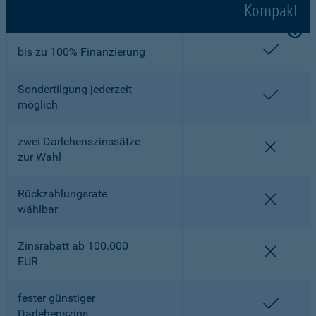
Kompakt
enthalt
bis zu 100% Finanzierung
Sondertilgung jederzeit
enthalt
möglich
zwei Darlehenszinssätze
nicht en
zur Wahl
Rückzahlungsrate
nicht en
wählbar
Zinsrabatt ab 100.000
nicht en
EUR
fester günstiger
enthalt
Darlehenszins