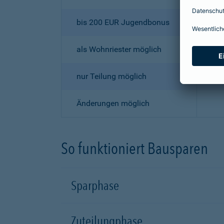
bis 200 EUR Jugendbonus
als Wohnriester möglich
nur Teilung möglich
Änderungen möglich
So funktioniert Bausparen
Sparphase
Zuteilungphase