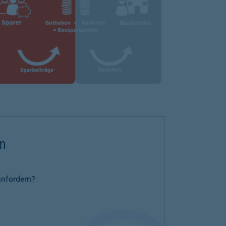
rn
anfordern?