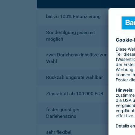
bis zu 100% Finanzierung
Sondertilgung jederzeit
möglich
zwei Darlehenszinssätze zur
Wahl
Rückzahlungsrate wählbar
Zinsrabatt ab 100.000 EUR
fester günstiger
Darlehenszins
sehr flexibel