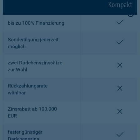
Kompakt
enthalt
bis zu 100% Finanzierung
Sondertilgung jederzeit
enthalt
möglich
zwei Darlehenszinssätze
nicht en
zur Wahl
Rückzahlungsrate
nicht en
wählbar
Zinsrabatt ab 100.000
nicht en
EUR
fester günstiger
enthalt
Darlehenszins