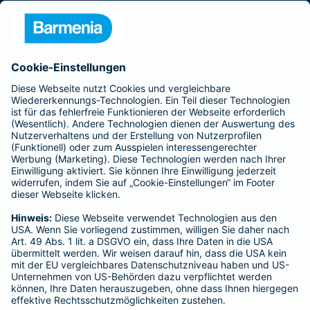
Presse
Unternehmen
Anfahrt
Affiliate-Partner werden
Barmenia ist Teil der BarmeniaGothaer
BELIEBTE SEITEN
Kranken-Zusatzversicherung
Tierversicherungen
Haftpflichtversicherung
Hausratversicherung
SERVICE
Adresse ändern
Schaden melden
Kilometerstandsmeldung
Serviceübersicht