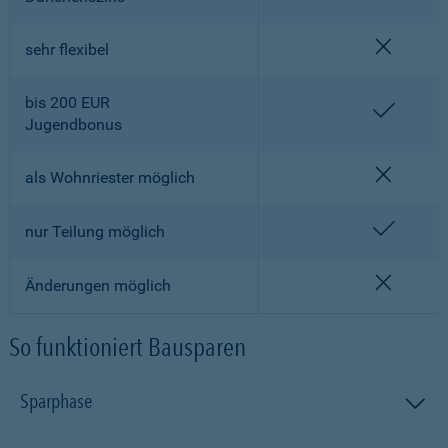
nicht en
sehr flexibel
bis 200 EUR
enthalt
Jugendbonus
nicht en
als Wohnriester möglich
enthalt
nur Teilung möglich
nicht en
Änderungen möglich
So funktioniert Bausparen
Sparphase