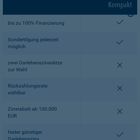
Kompakt
enthalt
bis zu 100% Finanzierung
Sondertilgung jederzeit
enthalt
möglich
zwei Darlehenszinssätze
nicht en
zur Wahl
Rückzahlungsrate
nicht en
wählbar
Zinsrabatt ab 100.000
nicht en
EUR
fester günstiger
enthalt
Darlehenszins