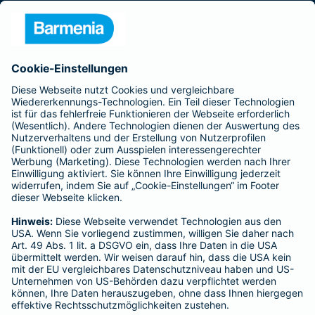
Presse
Unternehmen
Anfahrt
Affiliate-Partner werden
Barmenia ist Teil der BarmeniaGothaer
BELIEBTE SEITEN
Kranken-Zusatzversicherung
Tierversicherungen
Haftpflichtversicherung
Hausratversicherung
SERVICE
Adresse ändern
Schaden melden
Kilometerstandsmeldung
Serviceübersicht