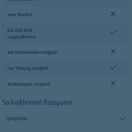
nicht en
sehr flexibel
bis 200 EUR
enthalt
Jugendbonus
nicht en
als Wohnriester möglich
enthalt
nur Teilung möglich
nicht en
Änderungen möglich
So funktioniert Bausparen
Sparphase