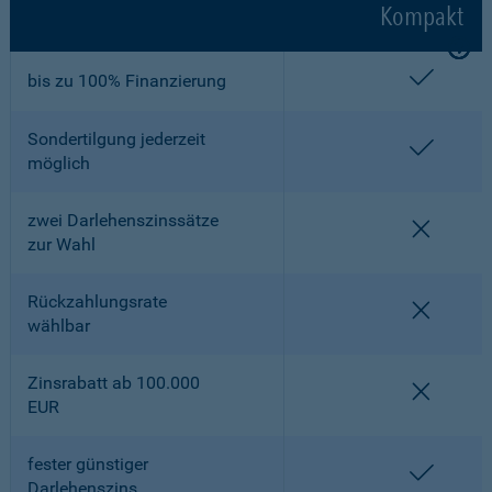
Kompakt
enthalt
bis zu 100% Finanzierung
Sondertilgung jederzeit
enthalt
möglich
zwei Darlehenszinssätze
nicht en
zur Wahl
Rückzahlungsrate
nicht en
wählbar
Zinsrabatt ab 100.000
nicht en
EUR
fester günstiger
enthalt
Darlehenszins