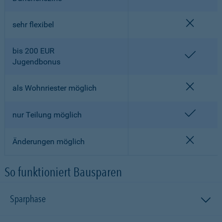
nicht en
sehr flexibel
bis 200 EUR
enthalt
Jugendbonus
nicht en
als Wohnriester möglich
enthalt
nur Teilung möglich
nicht en
Änderungen möglich
So funktioniert Bausparen
Sparphase