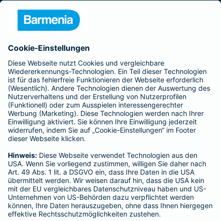
Presse
Unternehmen
Anfahrt
Affiliate-Partner werden
Barmenia ist Teil der BarmeniaGothaer
BELIEBTE SEITEN
Kranken-Zusatzversicherung
Tierversicherungen
Haftpflichtversicherung
Hausratversicherung
SERVICE
Adresse ändern
Schaden melden
Kilometerstandsmeldung
Serviceübersicht