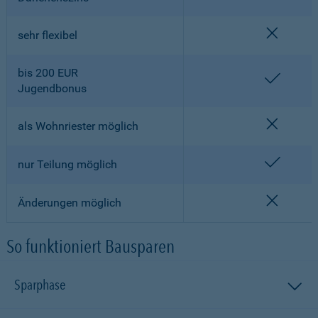
nicht en
sehr flexibel
bis 200 EUR
enthalt
Jugendbonus
nicht en
als Wohnriester möglich
enthalt
nur Teilung möglich
nicht en
Änderungen möglich
So funktioniert Bausparen
Sparphase