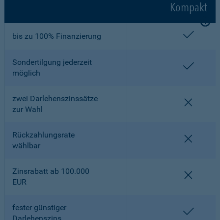
Kompakt
enthalt
bis zu 100% Finanzierung
Sondertilgung jederzeit
enthalt
möglich
zwei Darlehenszinssätze
nicht en
zur Wahl
Rückzahlungsrate
nicht en
wählbar
Zinsrabatt ab 100.000
nicht en
EUR
fester günstiger
enthalt
Darlehenszins