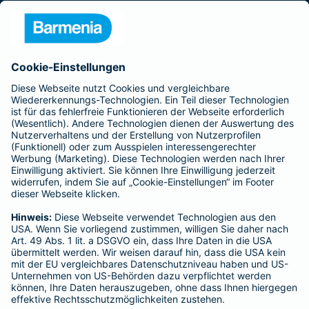
Presse
Unternehmen
Anfahrt
Affiliate-Partner werden
Barmenia ist Teil der BarmeniaGothaer
BELIEBTE SEITEN
Kranken-Zusatzversicherung
Tierversicherungen
Haftpflichtversicherung
Hausratversicherung
SERVICE
Adresse ändern
Schaden melden
Kilometerstandsmeldung
Serviceübersicht