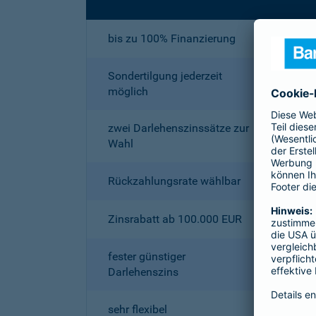
bis zu 100% Finanzierung
Sondertilgung jederzeit
möglich
zwei Darlehenszinssätze zur
Wahl
Rückzahlungsrate wählbar
Zinsrabatt ab 100.000 EUR
fester günstiger
Darlehenszins
sehr flexibel