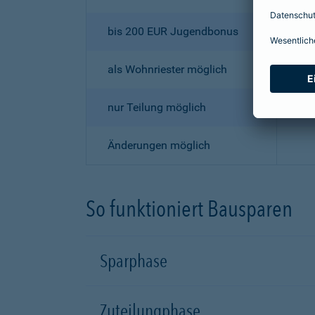
bis 200 EUR Jugendbonus
als Wohnriester möglich
nur Teilung möglich
Änderungen möglich
So funktioniert Bausparen
Sparphase
Zuteilungphase