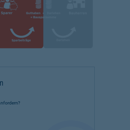
rn
anfordern?