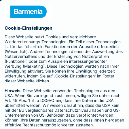
Presse
Unternehmen
Anfahrt
Affiliate-Partner werden
Barmenia ist Teil der BarmeniaGothaer
BELIEBTE SEITEN
Kranken-Zusatzversicherung
Tierversicherungen
Haftpflichtversicherung
Hausratversicherung
SERVICE
Adresse ändern
Schaden melden
Kilometerstandsmeldung
Serviceübersicht