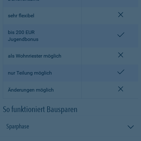
nicht en
sehr flexibel
bis 200 EUR
enthalt
Jugendbonus
nicht en
als Wohnriester möglich
enthalt
nur Teilung möglich
nicht en
Änderungen möglich
So funktioniert Bausparen
Sparphase