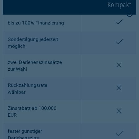
Kompakt
enthalt
bis zu 100% Finanzierung
Sondertilgung jederzeit
enthalt
möglich
zwei Darlehenszinssätze
nicht en
zur Wahl
Rückzahlungsrate
nicht en
wählbar
Zinsrabatt ab 100.000
nicht en
EUR
fester günstiger
enthalt
Darlehenszins