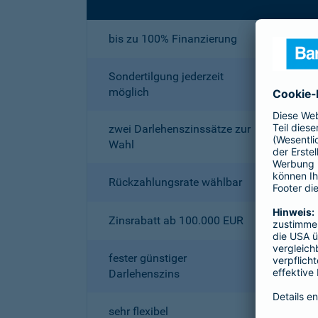
bis zu 100% Finanzierung
Sondertilgung jederzeit
möglich
zwei Darlehenszinssätze zur
Wahl
Rückzahlungsrate wählbar
Zinsrabatt ab 100.000 EUR
fester günstiger
Darlehenszins
sehr flexibel