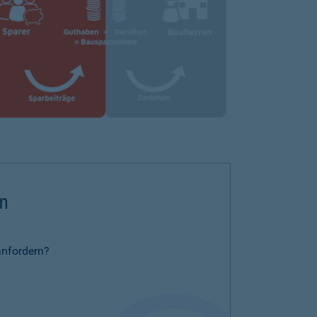
rn
anfordern?