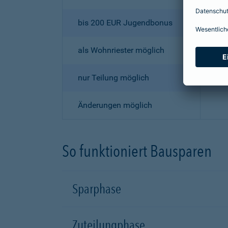
bis 200 EUR Jugendbonus
als Wohnriester möglich
nur Teilung möglich
Änderungen möglich
So funktioniert Bausparen
Sparphase
Zuteilungphase