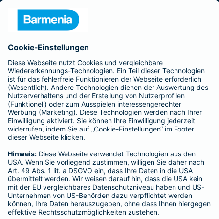
Presse
Unternehmen
Anfahrt
Affiliate-Partner werden
Barmenia ist Teil der BarmeniaGothaer
BELIEBTE SEITEN
Kranken-Zusatzversicherung
Tierversicherungen
Haftpflichtversicherung
Hausratversicherung
SERVICE
Adresse ändern
Schaden melden
Kilometerstandsmeldung
Serviceübersicht