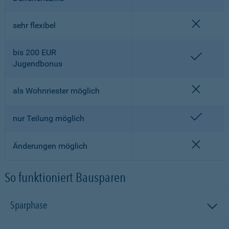
nicht en
sehr flexibel
bis 200 EUR
enthalt
Jugendbonus
nicht en
als Wohnriester möglich
enthalt
nur Teilung möglich
nicht en
Änderungen möglich
So funktioniert Bausparen
Sparphase