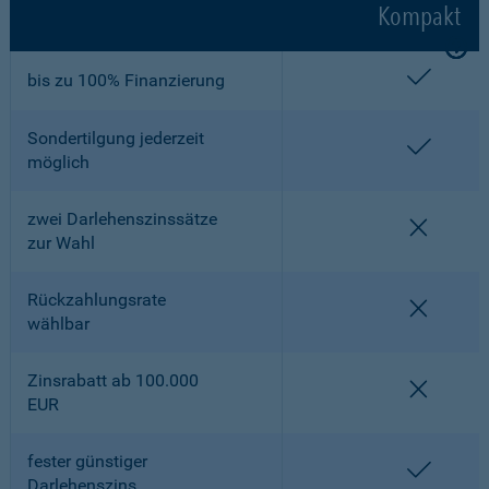
Kompakt
enthalt
bis zu 100% Finanzierung
Sondertilgung jederzeit
enthalt
möglich
zwei Darlehenszinssätze
nicht en
zur Wahl
Rückzahlungsrate
nicht en
wählbar
Zinsrabatt ab 100.000
nicht en
EUR
fester günstiger
enthalt
Darlehenszins