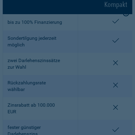
Kompakt
enthalt
bis zu 100% Finanzierung
Sondertilgung jederzeit
enthalt
möglich
zwei Darlehenszinssätze
nicht en
zur Wahl
Rückzahlungsrate
nicht en
wählbar
Zinsrabatt ab 100.000
nicht en
EUR
fester günstiger
enthalt
Darlehenszins