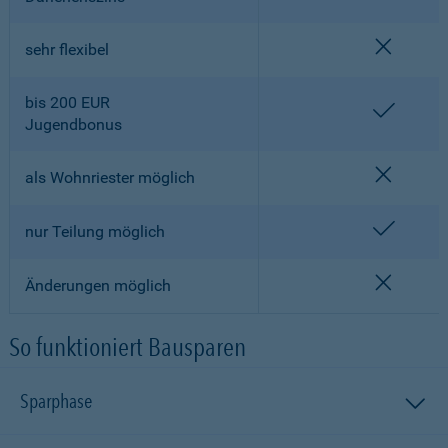
nicht en
sehr flexibel
bis 200 EUR
enthalt
Jugendbonus
nicht en
als Wohnriester möglich
enthalt
nur Teilung möglich
nicht en
Änderungen möglich
So funktioniert Bausparen
Sparphase