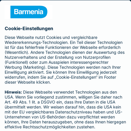
Presse
Unternehmen
Anfahrt
Affiliate-Partner werden
Barmenia ist Teil der BarmeniaGothaer
BELIEBTE SEITEN
Kranken-Zusatzversicherung
Tierversicherungen
Haftpflichtversicherung
Hausratversicherung
SERVICE
Adresse ändern
Schaden melden
Kilometerstandsmeldung
Serviceübersicht