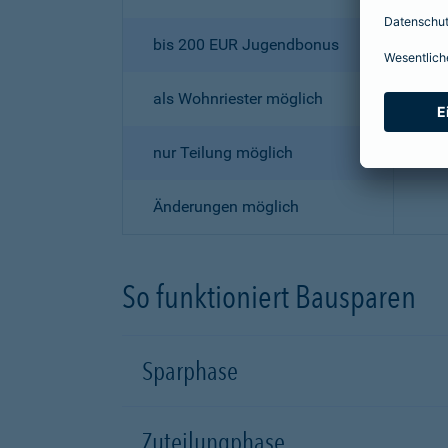
bis 200 EUR Jugendbonus
als Wohnriester möglich
nur Teilung möglich
Änderungen möglich
So funktioniert Bausparen
Sparphase
Zuteilungphase