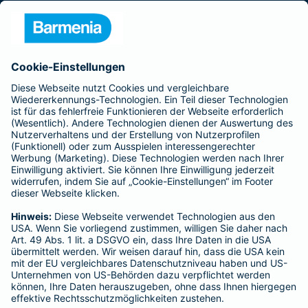
Presse
Unternehmen
Anfahrt
Affiliate-Partner werden
Barmenia ist Teil der BarmeniaGothaer
BELIEBTE SEITEN
Kranken-Zusatzversicherung
Tierversicherungen
Haftpflichtversicherung
Hausratversicherung
SERVICE
Adresse ändern
Schaden melden
Kilometerstandsmeldung
Serviceübersicht