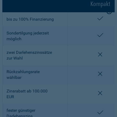
Kompakt
enthalt
bis zu 100% Finanzierung
Sondertilgung jederzeit
enthalt
möglich
zwei Darlehenszinssätze
nicht en
zur Wahl
Rückzahlungsrate
nicht en
wählbar
Zinsrabatt ab 100.000
nicht en
EUR
fester günstiger
enthalt
Darlehenszins