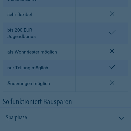
nicht en
sehr flexibel
bis 200 EUR
enthalt
Jugendbonus
nicht en
als Wohnriester möglich
enthalt
nur Teilung möglich
nicht en
Änderungen möglich
So funktioniert Bausparen
Sparphase