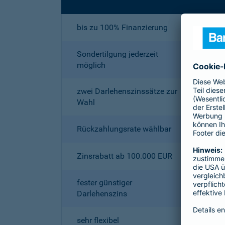
bis zu 100% Finanzierung
Sondertilgung jederzeit
möglich
zwei Darlehenszinssätze zur
Wahl
Rückzahlungsrate wählbar
Zinsrabatt ab 100.000 EUR
fester günstiger
Darlehenszins
sehr flexibel