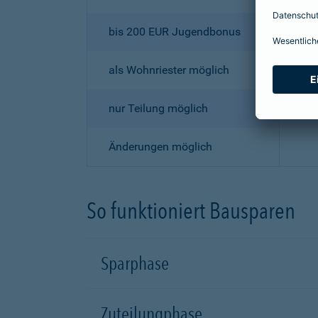
bis 200 EUR Jugendbonus
als Wohnriester möglich
nur Teilung möglich
Änderungen möglich
So funktioniert Bausparen
Sparphase
Zuteilungphase