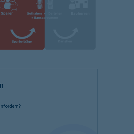
rn
anfordern?