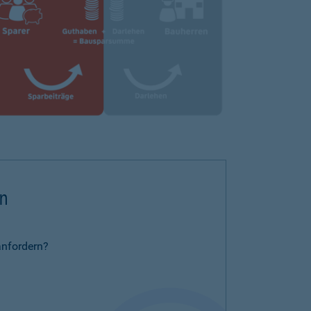
rn
anfordern?