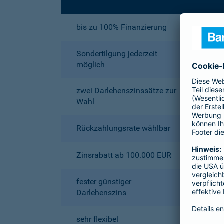
bis zu 100% Finanzierung
Sondertilgung jederzeit
möglich
zwei Darlehenszinssätze zur
Wahl
Rückzahlungsrate wählbar
Zinsrabatt ab 100.000 EUR
fester günstiger
Darlehenszins
sehr flexibel