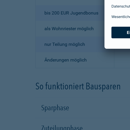
bis 200 EUR Jugendbonus
als Wohnriester möglich
nur Teilung möglich
Änderungen möglich
So funktioniert Bausparen
Sparphase
Zuteilungphase