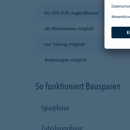
bis 200 EUR Jugendbonus
als Wohnriester möglich
nur Teilung möglich
Änderungen möglich
So funktioniert Bausparen
Sparphase
Zuteilungphase