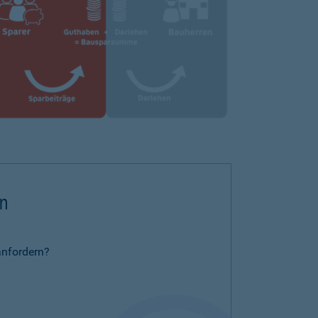
rn
anfordern?