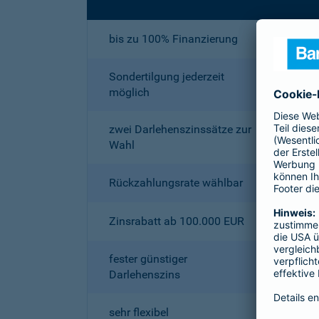
bis zu 100% Finanzierung
Sondertilgung jederzeit
möglich
zwei Darlehenszinssätze zur
Wahl
Rückzahlungsrate wählbar
Zinsrabatt ab 100.000 EUR
fester günstiger
Darlehenszins
sehr flexibel