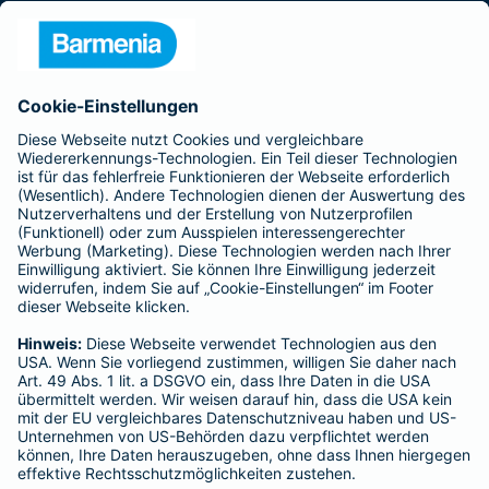
Presse
Unternehmen
Anfahrt
Affiliate-Partner werden
Barmenia ist Teil der BarmeniaGothaer
BELIEBTE SEITEN
Kranken-Zusatzversicherung
Tierversicherungen
Haftpflichtversicherung
Hausratversicherung
SERVICE
Adresse ändern
Schaden melden
Kilometerstandsmeldung
Serviceübersicht