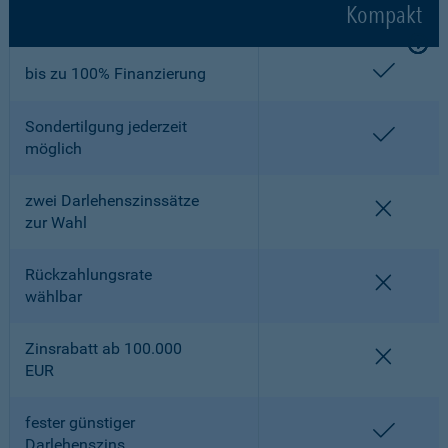
Kompakt
enthalt
bis zu 100% Finanzierung
Sondertilgung jederzeit
enthalt
möglich
zwei Darlehenszinssätze
nicht en
zur Wahl
Rückzahlungsrate
nicht en
wählbar
Zinsrabatt ab 100.000
nicht en
EUR
fester günstiger
enthalt
Darlehenszins