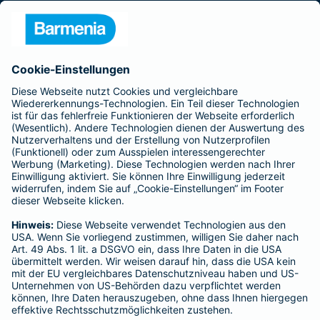
Presse
Unternehmen
Anfahrt
Affiliate-Partner werden
Barmenia ist Teil der BarmeniaGothaer
BELIEBTE SEITEN
Kranken-Zusatzversicherung
Tierversicherungen
Haftpflichtversicherung
Hausratversicherung
SERVICE
Adresse ändern
Schaden melden
Kilometerstandsmeldung
Serviceübersicht