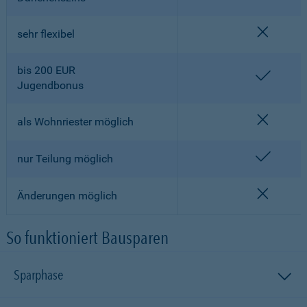
nicht en
sehr flexibel
bis 200 EUR
enthalt
Jugendbonus
nicht en
als Wohnriester möglich
enthalt
nur Teilung möglich
nicht en
Änderungen möglich
So funktioniert Bausparen
Sparphase