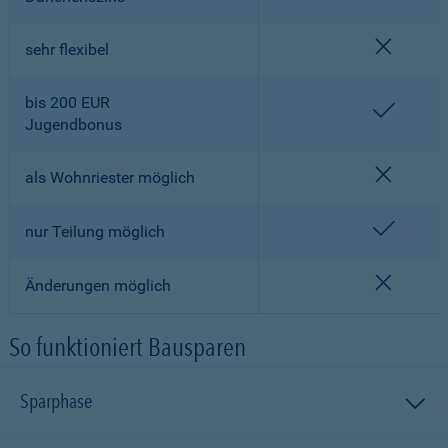
nicht en
sehr flexibel
bis 200 EUR
enthalt
Jugendbonus
nicht en
als Wohnriester möglich
enthalt
nur Teilung möglich
nicht en
Änderungen möglich
So funktioniert Bausparen
Sparphase