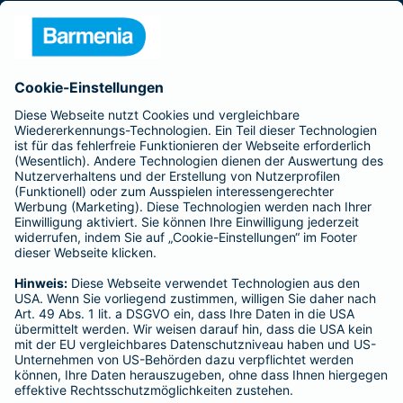
Presse
Unternehmen
Anfahrt
Affiliate-Partner werden
Barmenia ist Teil der BarmeniaGothaer
BELIEBTE SEITEN
Kranken-Zusatzversicherung
Tierversicherungen
Haftpflichtversicherung
Hausratversicherung
SERVICE
Adresse ändern
Schaden melden
Kilometerstandsmeldung
Serviceübersicht