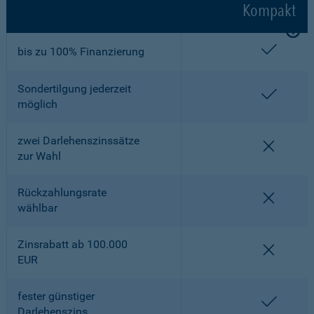
Kompakt
enthalt
bis zu 100% Finanzierung
Sondertilgung jederzeit
enthalt
möglich
zwei Darlehenszinssätze
nicht en
zur Wahl
Rückzahlungsrate
nicht en
wählbar
Zinsrabatt ab 100.000
nicht en
EUR
fester günstiger
enthalt
Darlehenszins