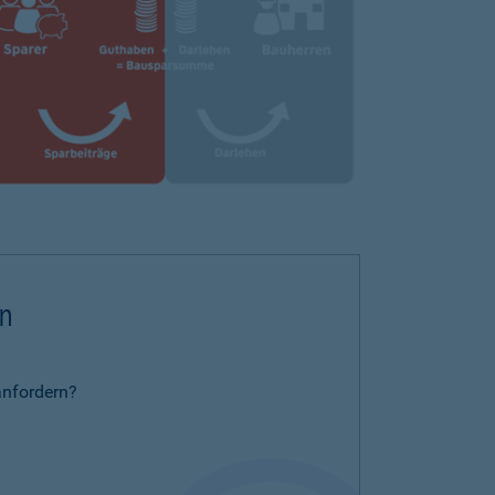
rn
anfordern?