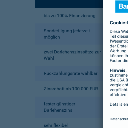
bis zu 100% Finanzierung
Sondertilgung jederzeit
möglich
zwei Darlehenszinssätze zur
Wahl
Rückzahlungsrate wählbar
Zinsrabatt ab 100.000 EUR
fester günstiger
Darlehenszins
sehr flexibel