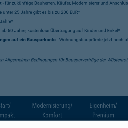
t
- für zukünftige Bauherren, Käufer, Modernisierer und Anschlus
e unter 25 Jahre gibt es bis zu 200 EUR*
 Jahre*
 ab 50 Jahre, kostenlose Übertragung auf Kinder und Enkel*
ungen auf ein Bausparkonto
- Wohnungsbauprämie jetzt noch att
en Allgemeinen Bedingungen für Bausparverträge der Wüstenro
tart/
Modernisierung/
Eigenheim/
mpakt
Komfort
Premium
 10.000
ab 30.000 EUR
ab 10.000 EUR
EUR