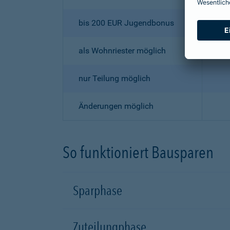
bis 200 EUR Jugendbonus
als Wohnriester möglich
nur Teilung möglich
Änderungen möglich
So funktioniert Bausparen
Sparphase
Zuteilungphase