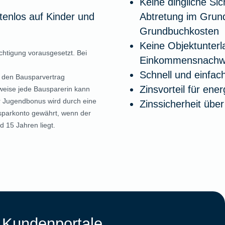
Keine dingliche Si
enlos auf Kinder und
Abtretung im Grund
Grundbuchkosten
Keine Objektunterl
htigung vorausgesetzt. Bei
Einkommensnachwe
Schnell und einfac
 den Bausparvertrag
Zinsvorteil für ene
weise jede Bausparerin kann
 Jugendbonus wird durch eine
Zinssicherheit übe
sparkonto gewährt, wenn der
d 15 Jahren liegt.
 Kundenportale