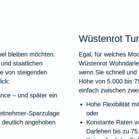
Wüstenrot Tu
bel bleiben möchten.
Egal, für welches Mo
und staatlichen
Wüstenrot Wohndarleh
ie von steigenden
wenn Sie schnell und 
ick:
Höhe von 5.000 bis 7
einfach zwischen zwei
nce – und später ein
Hohe Flexibilität m
eitnehmer-Sparzulage
oder
 deutlich angehoben
Konstante Raten vo
Darlehen bis zu 75