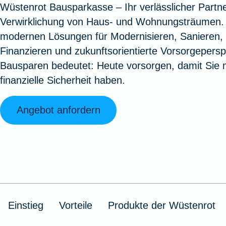
Wüstenrot Bausparkasse – Ihr verlässlicher Partne
Oldtimerversicherung
Augenzusatzversicherung
Zur Serviceübersicht
Rundum-
Jagd- un
Sterbeg
Verwirklichung von Haus- und Wohnungsträumen. 
Vermögensschadenversicherung
Sportwaf
Inhalt
Zur P
modernen Lösungen für Modernisieren, Sanieren,
Fahrradversicherung
Pflegemonatsgeld
Haus- un
Altersv
Finanzieren und zukunftsorientierte Vorsorgepersp
Cyber-Versicherung
Wohnungs
Jäger-Sch
Warent
Bausparen bedeutet: Heute vorsorgen, damit Sie
Zur Produktübersicht
Zur Produktübersicht
Zur Pr
finanzielle Sicherheit haben.
Zur Produktübersicht
Zur Pro
Zur Pro
Zur 
Angebot anfordern
Spezialversicherungen
Filmversicherung
Einstieg
Vorteile
Produkte der Wüstenrot
Kunstversicherung