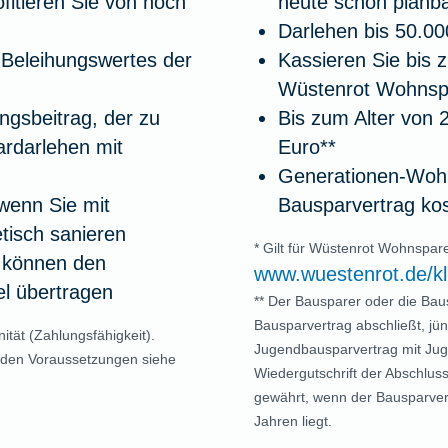
itieren Sie von noch
heute schon planb
Darlehen bis 50.0
 Beleihungswertes der
Kassieren Sie bis 
Wüstenrot Wohnspa
ungsbeitrag, der zu
Bis zum Alter von 
ardarlehen mit
Euro**
Generationen-Wohn
wenn Sie mit
Bausparvertrag kos
tisch sanieren
* Gilt für Wüstenrot Wohnspa
 können den
www.wuestenrot.de/k
el übertragen
** Der Bausparer oder die Bau
Bausparvertrag abschließt, jü
ität (Zahlungsfähigkeit).
Jugendbausparvertrag mit Jug
 den Voraussetzungen siehe
Wiedergutschrift der Abschlu
gewährt, wenn der Bausparvertr
Jahren liegt.