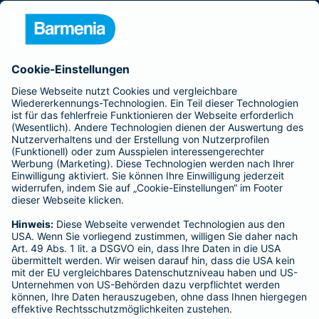
Presse
Unternehmen
Anfahrt
Affiliate-Partner werden
Barmenia ist Teil der BarmeniaGothaer
BELIEBTE SEITEN
Kranken-Zusatzversicherung
Tierversicherungen
Haftpflichtversicherung
Hausratversicherung
SERVICE
Adresse ändern
Schaden melden
Kilometerstandsmeldung
Serviceübersicht