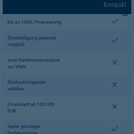
Kompakt
enthalt
bis zu 100% Finanzierung
Sondertilgung jederzeit
enthalt
möglich
zwei Darlehenszinssätze
nicht en
zur Wahl
Rückzahlungsrate
nicht en
wählbar
Zinsrabatt ab 100.000
nicht en
EUR
fester günstiger
enthalt
Darlehenszins