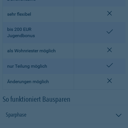
nicht en
sehr flexibel
bis 200 EUR
enthalt
Jugendbonus
nicht en
als Wohnriester möglich
enthalt
nur Teilung möglich
nicht en
Änderungen möglich
So funktioniert Bausparen
Sparphase