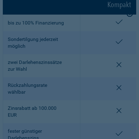
Kompakt
enthalt
bis zu 100% Finanzierung
Sondertilgung jederzeit
enthalt
möglich
zwei Darlehenszinssätze
nicht en
zur Wahl
Rückzahlungsrate
nicht en
wählbar
Zinsrabatt ab 100.000
nicht en
EUR
fester günstiger
enthalt
Darlehenszins