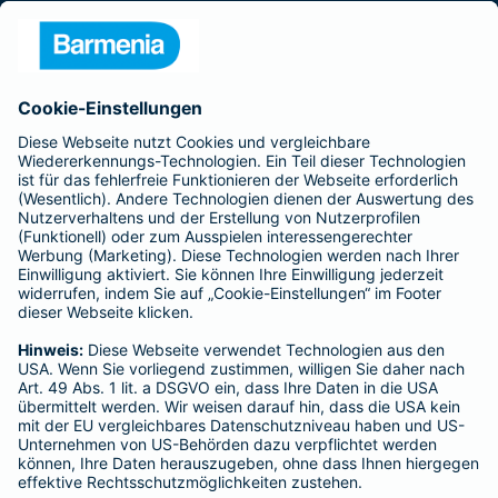
Presse
Unternehmen
Anfahrt
Affiliate-Partner werden
Barmenia ist Teil der BarmeniaGothaer
BELIEBTE SEITEN
Kranken-Zusatzversicherung
Tierversicherungen
Haftpflichtversicherung
Hausratversicherung
SERVICE
Adresse ändern
Schaden melden
Kilometerstandsmeldung
Serviceübersicht