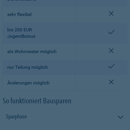
nicht en
sehr flexibel
bis 200 EUR
enthalt
Jugendbonus
nicht en
als Wohnriester möglich
enthalt
nur Teilung möglich
nicht en
Änderungen möglich
So funktioniert Bausparen
Sparphase