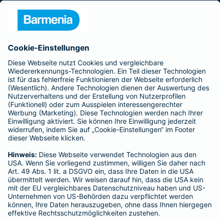
Presse
Unternehmen
Anfahrt
Affiliate-Partner werden
Barmenia ist Teil der BarmeniaGothaer
BELIEBTE SEITEN
Kranken-Zusatzversicherung
Tierversicherungen
Haftpflichtversicherung
Hausratversicherung
SERVICE
Adresse ändern
Schaden melden
Kilometerstandsmeldung
Serviceübersicht