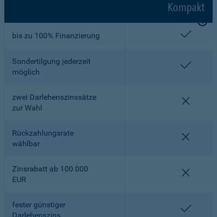
Kompakt
enthalt
bis zu 100% Finanzierung
Sondertilgung jederzeit
enthalt
möglich
zwei Darlehenszinssätze
nicht en
zur Wahl
Rückzahlungsrate
nicht en
wählbar
Zinsrabatt ab 100.000
nicht en
EUR
fester günstiger
enthalt
Darlehenszins