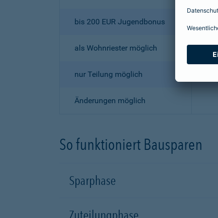
bis 200 EUR Jugendbonus
als Wohnriester möglich
nur Teilung möglich
Änderungen möglich
So funktioniert Bausparen
Sparphase
Zuteilungphase