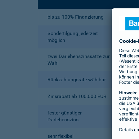
bis zu 100% Finanzierung
Sondertilgung jederzeit
möglich
zwei Darlehenszinssätze zur
Wahl
Rückzahlungsrate wählbar
Zinsrabatt ab 100.000 EUR
fester günstiger
Darlehenszins
sehr flexibel