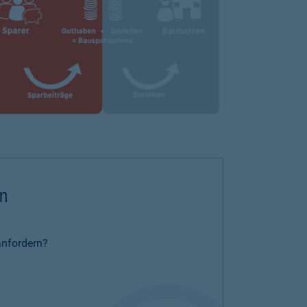
rn
anfordern?