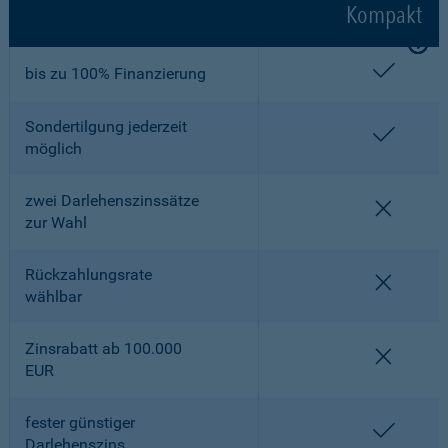
Kompakt
enthalt
bis zu 100% Finanzierung
Sondertilgung jederzeit
enthalt
möglich
zwei Darlehenszinssätze
nicht en
zur Wahl
Rückzahlungsrate
nicht en
wählbar
Zinsrabatt ab 100.000
nicht en
EUR
fester günstiger
enthalt
Darlehenszins