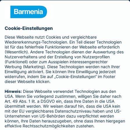
Presse
Unternehmen
Anfahrt
Affiliate-Partner werden
Barmenia ist Teil der BarmeniaGothaer
BELIEBTE SEITEN
Kranken-Zusatzversicherung
Tierversicherungen
Haftpflichtversicherung
Hausratversicherung
SERVICE
Adresse ändern
Schaden melden
Kilometerstandsmeldung
Serviceübersicht