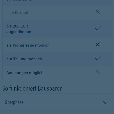
nicht en
sehr flexibel
bis 200 EUR
enthalt
Jugendbonus
nicht en
als Wohnriester möglich
enthalt
nur Teilung möglich
nicht en
Änderungen möglich
So funktioniert Bausparen
Sparphase