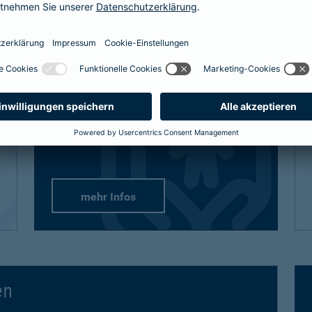
definitiv den bestmöglichen Schutz
bekommt, sind auch unsere Lösungen
vielfältig und flexibel.
Passend-für-Kinder-Schutz
: Wählen Sie
aus unseren empfohlenen Paketen oder
stellen Sie sich gezielt die Produkte
zusammen.
mehr Infos
en