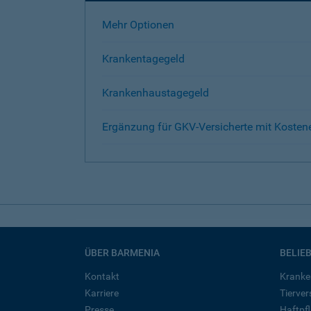
Mehr Optionen
Krankentagegeld
Krankenhaustagegeld
Ergänzung für GKV-Versicherte mit Kosten
ÜBER BARMENIA
BELIE
Kontakt
Kranke
Karriere
Tierve
Presse
Haftpfl