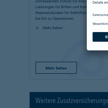
umfassenden Schutz für Ihre Augen inkl.
Leistungen für Brillen und Kontaktlinsen,
Reparaturkosten für Sehhilfen, Vorsorge
bis hin zu Operationen.
Mehr Sehen
Mehr Sehen
Weitere Zusatzversicherung