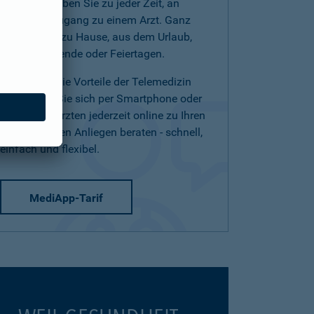
(Telearzt) haben Sie zu jeder Zeit, an
jedem Ort Zugang zu einem Arzt. Ganz
einfach von zu Hause, aus dem Urlaub,
am Wochenende oder Feiertagen.
Nutzen Sie die Vorteile der Telemedizin
und lassen Sie sich per Smartphone oder
Tablet von Ärzten jederzeit online zu Ihren
medizinischen Anliegen beraten - schnell,
einfach und flexibel.
MediApp-Tarif