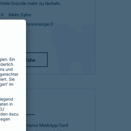
Viele Gründe mehr zu lächeln.
Mehr Zahn
Mehr Zahnvorsorge D
Mehr Zahn
Telearzt
Mit dem Barmenia MediApp-Tarif