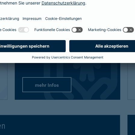
definitiv den bestmöglichen Schutz
bekommt, sind auch unsere Lösungen
vielfältig und flexibel.
Passend-für-Kinder-Schutz
: Wählen Sie
aus unseren empfohlenen Paketen oder
stellen Sie sich gezielt die Produkte
zusammen.
mehr Infos
en