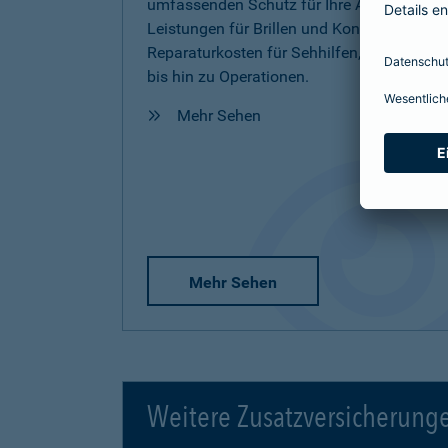
umfassenden Schutz für Ihre Augen inkl.
Leistungen für Brillen und Kontaktlinsen,
Reparaturkosten für Sehhilfen, Vorsorge
bis hin zu Operationen.
Mehr Sehen
Mehr Sehen
Weitere Zusatzversicherung