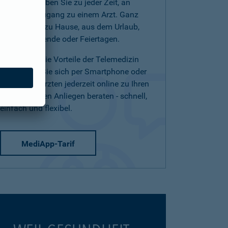
(Telearzt) haben Sie zu jeder Zeit, an
jedem Ort Zugang zu einem Arzt. Ganz
einfach von zu Hause, aus dem Urlaub,
am Wochenende oder Feiertagen.
Nutzen Sie die Vorteile der Telemedizin
und lassen Sie sich per Smartphone oder
Tablet von Ärzten jederzeit online zu Ihren
medizinischen Anliegen beraten - schnell,
einfach und flexibel.
MediApp-Tarif