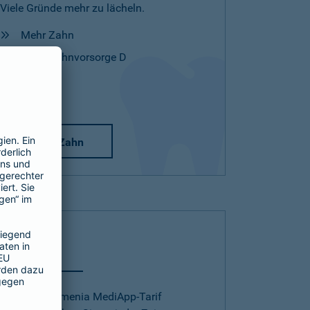
Viele Gründe mehr zu lächeln.
Mehr Zahn
Mehr Zahnvorsorge D
Mehr Zahn
Telearzt
Mit dem Barmenia MediApp-Tarif