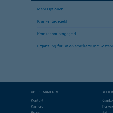
Mehr Optionen
Krankentagegeld
Krankenhaustagegeld
Ergänzung für GKV-Versicherte mit Kosten
ÜBER BARMENIA
BELIE
Kontakt
Kranke
Karriere
Tierve
Presse
Haftpfl