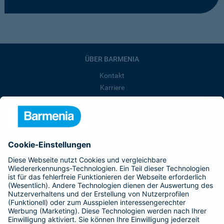
ÜBER BARMENIA
Kontakt
Karriere
Presse
Unternehmen
Anfahrt
Affiliate-Partner werden
Barmenia ist Teil der BarmeniaGothaer
BELIEBTE SEITEN
Kranken-Zusatzversicherung
Tierversicherungen
Haftpflichtversicherung
Hausratversicherung