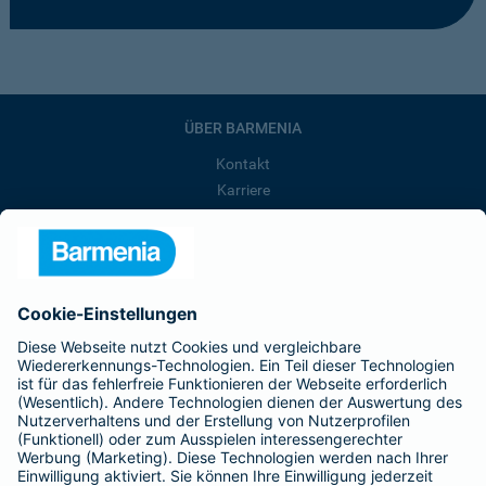
ÜBER BARMENIA
Kontakt
Karriere
Presse
Unternehmen
Anfahrt
Affiliate-Partner werden
Barmenia ist Teil der BarmeniaGothaer
BELIEBTE SEITEN
Kranken-Zusatzversicherung
Tierversicherungen
Haftpflichtversicherung
Hausratversicherung