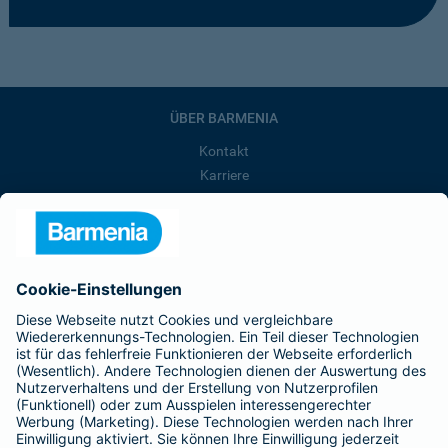
ÜBER BARMENIA
Kontakt
Karriere
Presse
Unternehmen
Anfahrt
Affiliate-Partner werden
Barmenia ist Teil der BarmeniaGothaer
BELIEBTE SEITEN
Kranken-Zusatzversicherung
Tierversicherungen
Haftpflichtversicherung
Hausratversicherung