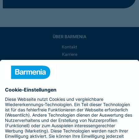
ÜBER BARMENIA
Kontakt
Karriere
Presse
Unternehmen
Anfahrt
Affiliate-Partner werden
Barmenia ist Teil der BarmeniaGothaer
BELIEBTE SEITEN
Kranken-Zusatzversicherung
Tierversicherungen
Haftpflichtversicherung
Hausratversicherung