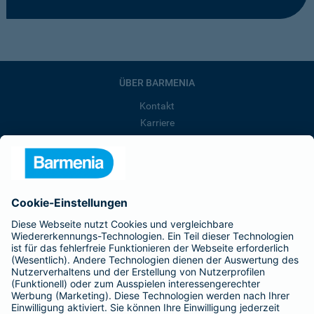
ÜBER BARMENIA
Kontakt
Karriere
Presse
Unternehmen
Anfahrt
Affiliate-Partner werden
Barmenia ist Teil der BarmeniaGothaer
BELIEBTE SEITEN
Kranken-Zusatzversicherung
Tierversicherungen
Haftpflichtversicherung
Hausratversicherung