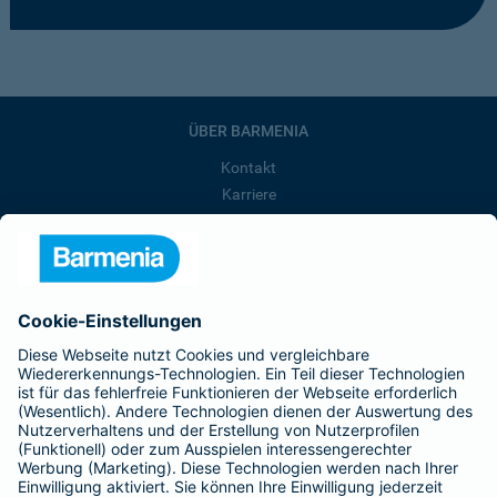
ÜBER BARMENIA
Kontakt
Karriere
Presse
Unternehmen
Anfahrt
Affiliate-Partner werden
Barmenia ist Teil der BarmeniaGothaer
BELIEBTE SEITEN
Kranken-Zusatzversicherung
Tierversicherungen
Haftpflichtversicherung
Hausratversicherung