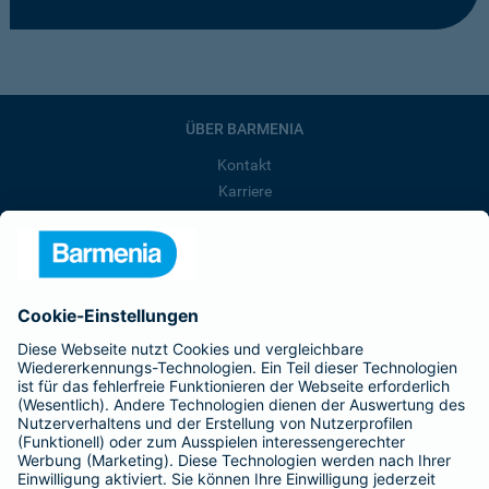
ÜBER BARMENIA
Kontakt
Karriere
Presse
Unternehmen
Anfahrt
Affiliate-Partner werden
Barmenia ist Teil der BarmeniaGothaer
BELIEBTE SEITEN
Kranken-Zusatzversicherung
Tierversicherungen
Haftpflichtversicherung
Hausratversicherung