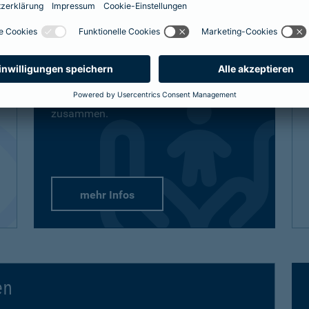
definitiv den bestmöglichen Schutz
bekommt, sind auch unsere Lösungen
vielfältig und flexibel.
Passend-für-Kinder-Schutz
: Wählen Sie
aus unseren empfohlenen Paketen oder
stellen Sie sich gezielt die Produkte
zusammen.
mehr Infos
en