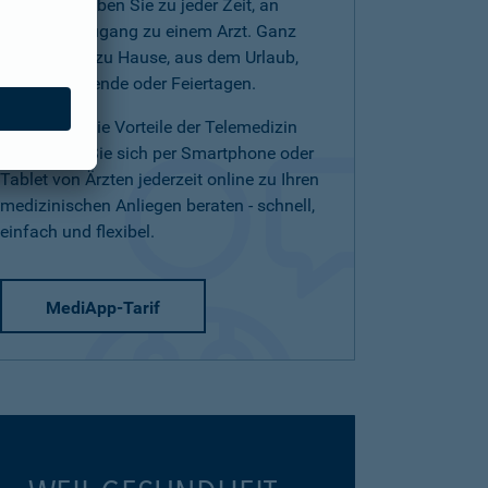
(Telearzt) haben Sie zu jeder Zeit, an
jedem Ort Zugang zu einem Arzt. Ganz
einfach von zu Hause, aus dem Urlaub,
am Wochenende oder Feiertagen.
Nutzen Sie die Vorteile der Telemedizin
und lassen Sie sich per Smartphone oder
Tablet von Ärzten jederzeit online zu Ihren
medizinischen Anliegen beraten - schnell,
einfach und flexibel.
MediApp-Tarif