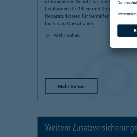
umfassenden Schutz für Ihre Augen inkl.
Leistungen für Brillen und Kontaktlinsen,
Reparaturkosten für Sehhilfen, Vorsorge
bis hin zu Operationen.
Mehr Sehen
Mehr Sehen
Weitere Zusatzversicherung