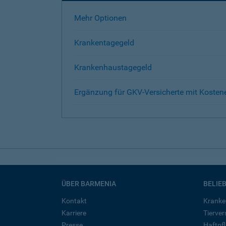
Mehr Optionen
Krankentagegeld
Krankenhaustagegeld
Ergänzung für GKV-Versicherte mit Kosten
ÜBER BARMENIA
BELIE
Kontakt
Kranke
Karriere
Tierve
Presse
Haftpfl