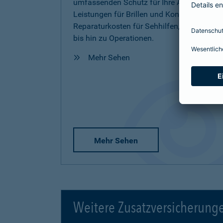
umfassenden Schutz für Ihre Augen inkl.
Leistungen für Brillen und Kontaktlinsen,
Reparaturkosten für Sehhilfen, Vorsorge
bis hin zu Operationen.
Mehr Sehen
Mehr Sehen
Weitere Zusatzversicherung