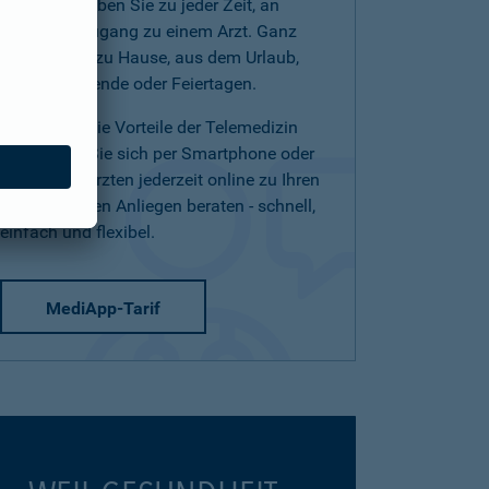
(Telearzt) haben Sie zu jeder Zeit, an
jedem Ort Zugang zu einem Arzt. Ganz
einfach von zu Hause, aus dem Urlaub,
am Wochenende oder Feiertagen.
Nutzen Sie die Vorteile der Telemedizin
und lassen Sie sich per Smartphone oder
Tablet von Ärzten jederzeit online zu Ihren
medizinischen Anliegen beraten - schnell,
einfach und flexibel.
MediApp-Tarif