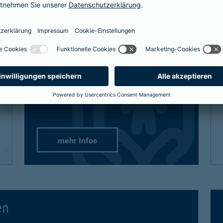
definitiv den bestmöglichen Schutz
bekommt, sind auch unsere Lösungen
vielfältig und flexibel.
Passend-für-Kinder-Schutz
: Wählen Sie
aus unseren empfohlenen Paketen oder
stellen Sie sich gezielt die Produkte
zusammen.
mehr Infos
en