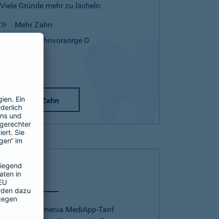
Viele Gründe mehr zu lächeln.
Mehr Zahn
Mehr Zahnvorsorge D
Mehr Zahn
Telearzt
Mit dem Barmenia MediApp-Tarif