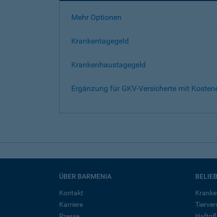
Mehr Optionen
Krankentagegeld
Krankenhaustagegeld
Ergänzung für GKV-Versicherte mit Kosten
ÜBER BARMENIA
BELIE
Kontakt
Kranke
Karriere
Tierve
Presse
Haftpfl