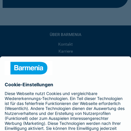
ÜBER BARMENIA
Kontakt
Karriere
Presse
Unternehmen
Anfahrt
Affiliate-Partner werden
Barmenia ist Teil der BarmeniaGothaer
BELIEBTE SEITEN
Kranken-Zusatzversicherung
Tierversicherungen
Haftpflichtversicherung
Hausratversicherung