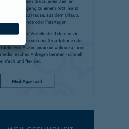
(Telearzt) haben Sie zu jeder Zeit, an
jedem Ort Zugang zu einem Arzt. Ganz
einfach von zu Hause, aus dem Urlaub,
am Wochenende oder Feiertagen.
Nutzen Sie die Vorteile der Telemedizin
und lassen Sie sich per Smartphone oder
Tablet von Ärzten jederzeit online zu Ihren
medizinischen Anliegen beraten - schnell,
einfach und flexibel.
MediApp-Tarif