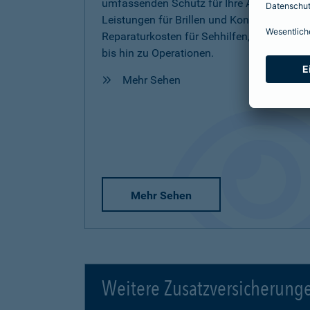
umfassenden Schutz für Ihre Augen inkl.
Leistungen für Brillen und Kontaktlinsen,
Reparaturkosten für Sehhilfen, Vorsorge
bis hin zu Operationen.
Mehr Sehen
Mehr Sehen
Weitere Zusatzversicherung