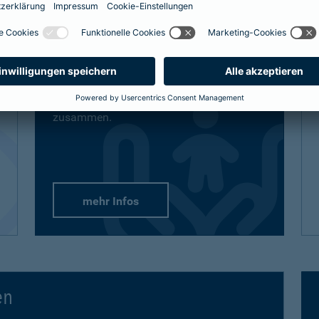
definitiv den bestmöglichen Schutz
bekommt, sind auch unsere Lösungen
vielfältig und flexibel.
Passend-für-Kinder-Schutz
: Wählen Sie
aus unseren empfohlenen Paketen oder
stellen Sie sich gezielt die Produkte
zusammen.
mehr Infos
en