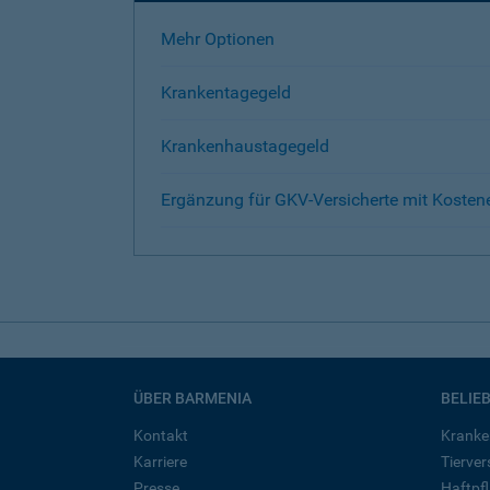
Mehr Optionen
Krankentagegeld
Krankenhaustagegeld
Ergänzung für GKV-Versicherte mit Kosten
ÜBER BARMENIA
BELIE
Kontakt
Kranke
Karriere
Tierve
Presse
Haftpfl