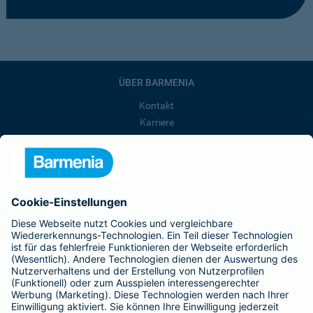
ÜBER BARMENIA
Kontakt
Karriere
Presse
Unternehmen
Anfahrt
Affiliate-Partner werden
Barmenia ist Teil der BarmeniaGothaer
BELIEBTE SEITEN
Kranken-Zusatzversicherung
Tierversicherungen
Haftpflichtversicherung
Hausratversicherung