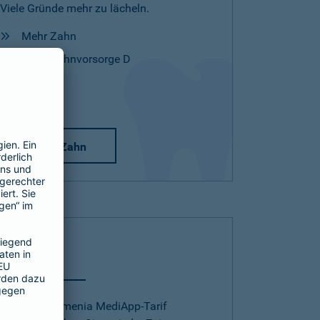
Viele Gründe mehr zu lächeln.
Mehr Zahn
Mehr Zahnvorsorge D
Mehr Zahn
Telearzt
Mit dem Barmenia MediApp-Tarif