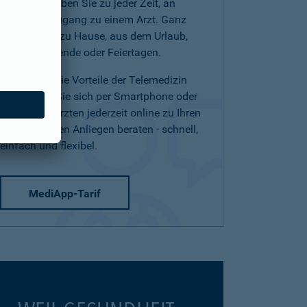
(Telearzt) haben Sie zu jeder Zeit, an
jedem Ort Zugang zu einem Arzt. Ganz
einfach von zu Hause, aus dem Urlaub,
am Wochenende oder Feiertagen.
Nutzen Sie die Vorteile der Telemedizin
und lassen Sie sich per Smartphone oder
Tablet von Ärzten jederzeit online zu Ihren
medizinischen Anliegen beraten - schnell,
einfach und flexibel.
MediApp-Tarif