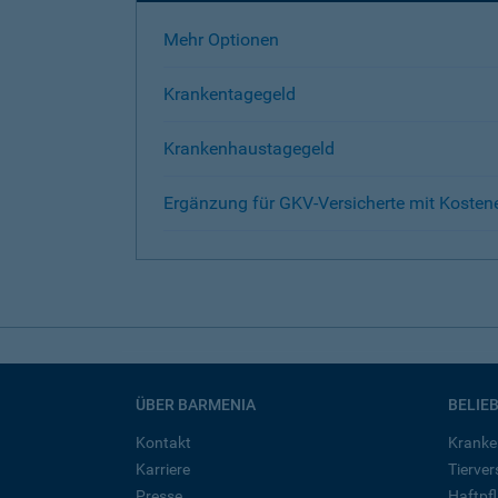
Mehr Optionen
Krankentagegeld
Krankenhaustagegeld
Ergänzung für GKV-Versicherte mit Kosten
ÜBER BARMENIA
BELIE
Kontakt
Kranke
Karriere
Tierve
Presse
Haftpfl