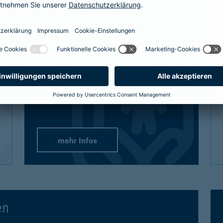
definitiv den bestmöglichen Schutz
bekommt, sind auch unsere Lösungen
vielfältig und flexibel.
Passend-für-Kinder-Schutz
: Wählen Sie
aus unseren empfohlenen Paketen oder
stellen Sie sich gezielt die Produkte
zusammen.
mehr Infos
en