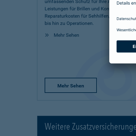
umfassenden Schutz für Ihre Augen inkl.
Leistungen für Brillen und Kontaktlinsen,
Reparaturkosten für Sehhilfen, Vorsorge
bis hin zu Operationen.
Mehr Sehen
Mehr Sehen
Weitere Zusatzversicherung