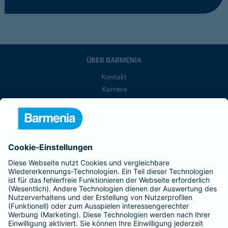
ÜBER BARMENIA
Kontakt
Karriere
Presse
Unternehmen
Anfahrt
Affiliate-Partner werden
Barmenia ist Teil der BarmeniaGothaer
BELIEBTE SEITEN
Kranken-Zusatzversicherung
Tierversicherungen
Haftpflichtversicherung
Hausratversicherung