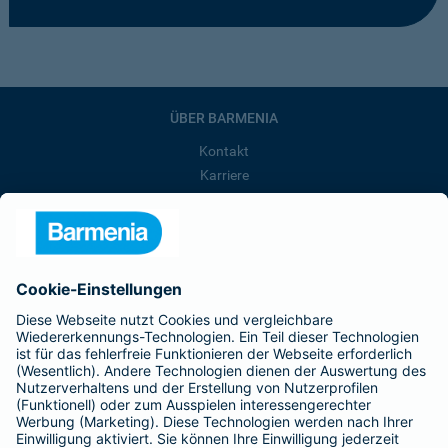
ÜBER BARMENIA
Kontakt
Karriere
Presse
Unternehmen
Anfahrt
Affiliate-Partner werden
Barmenia ist Teil der BarmeniaGothaer
BELIEBTE SEITEN
Kranken-Zusatzversicherung
Tierversicherungen
Haftpflichtversicherung
Hausratversicherung