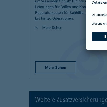
umfassenden Schutz für Ihre Augen inkl.
Leistungen für Brillen und Kontaktlinsen,
Reparaturkosten für Sehhilfen, Vorsorge
bis hin zu Operationen.
Mehr Sehen
Mehr Sehen
Weitere Zusatzversicherung