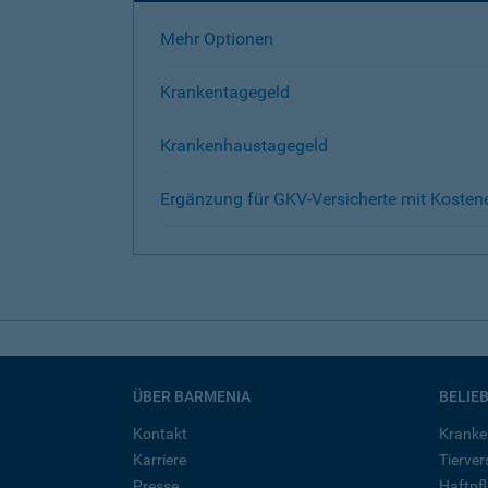
Mehr Optionen
Krankentagegeld
Krankenhaustagegeld
Ergänzung für GKV-Versicherte mit Kosten
ÜBER BARMENIA
BELIE
Kontakt
Kranke
Karriere
Tierve
Presse
Haftpfl