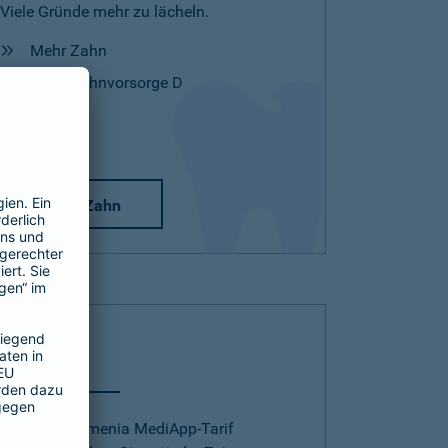
Viele Gründe mehr zu lächeln.
Mehr Zahn
Mehr Zahnvorsorge D
Mehr Zahn
Telearzt
Mit dem Barmenia MediApp-Tarif