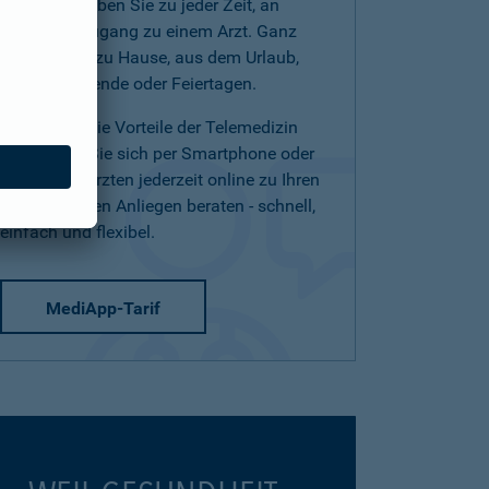
(Telearzt) haben Sie zu jeder Zeit, an
jedem Ort Zugang zu einem Arzt. Ganz
einfach von zu Hause, aus dem Urlaub,
am Wochenende oder Feiertagen.
Nutzen Sie die Vorteile der Telemedizin
und lassen Sie sich per Smartphone oder
Tablet von Ärzten jederzeit online zu Ihren
medizinischen Anliegen beraten - schnell,
einfach und flexibel.
MediApp-Tarif