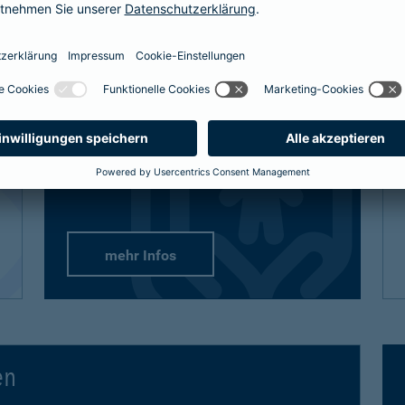
definitiv den bestmöglichen Schutz
bekommt, sind auch unsere Lösungen
vielfältig und flexibel.
Passend-für-Kinder-Schutz
: Wählen Sie
aus unseren empfohlenen Paketen oder
stellen Sie sich gezielt die Produkte
zusammen.
mehr Infos
en