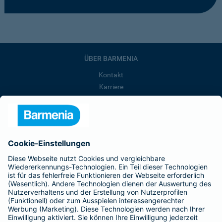
ÜBER BARMENIA
Kontakt
Karriere
Presse
Unternehmen
Anfahrt
Affiliate-Partner werden
Barmenia ist Teil der BarmeniaGothaer
BELIEBTE SEITEN
Kranken-Zusatzversicherung
Tierversicherungen
Haftpflichtversicherung
Hausratversicherung