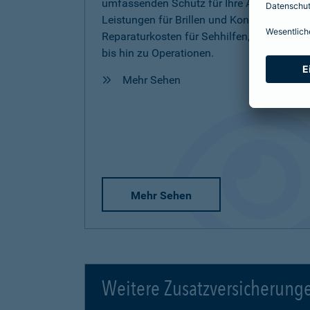
umfassenden Schutz für Ihre Augen inkl.
Leistungen für Brillen und Kontaktlinsen,
Reparaturkosten für Sehhilfen, Vorsorge
bis hin zu Operationen.
Mehr Sehen
Mehr Sehen
Weitere Zusatzversicherung