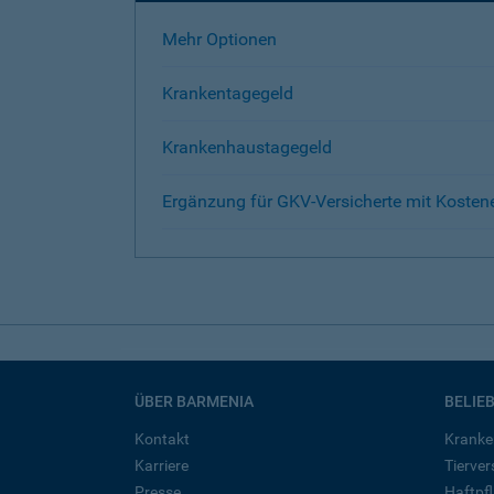
Mehr Optionen
Krankentagegeld
Krankenhaustagegeld
Ergänzung für GKV-Versicherte mit Kosten
ÜBER BARMENIA
BELIE
Kontakt
Kranke
Karriere
Tierve
Presse
Haftpfl