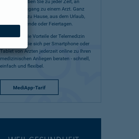
(Telearzt) haben Sie zu jeder Zeit, an
jedem Ort Zugang zu einem Arzt. Ganz
einfach von zu Hause, aus dem Urlaub,
am Wochenende oder Feiertagen.
Nutzen Sie die Vorteile der Telemedizin
und lassen Sie sich per Smartphone oder
Tablet von Ärzten jederzeit online zu Ihren
medizinischen Anliegen beraten - schnell,
einfach und flexibel.
MediApp-Tarif