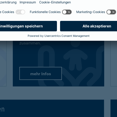
definitiv den bestmöglichen Schutz
bekommt, sind auch unsere Lösungen
vielfältig und flexibel.
Passend-für-Kinder-Schutz
: Wählen Sie
aus unseren empfohlenen Paketen oder
stellen Sie sich gezielt die Produkte
zusammen.
mehr Infos
en